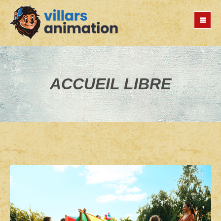
Jump
to
navigation
ACCUEIL LIBRE
Back
to
top